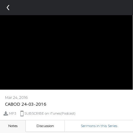
‹
Mar 24, 2016
CABOD 24-03-2016
MP3
SUBSCRIBE on iTunes(Podcast)
Notes
Discussion
Sermons in this Series