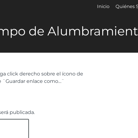
Inicio
Quiénes 
empo de Alumbramien
a click derecho sobre el ícono de
re ¨Guardar enlace como…¨
será publicada.