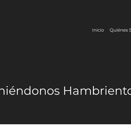
Inicio
Quiénes 
niéndonos Hambrient