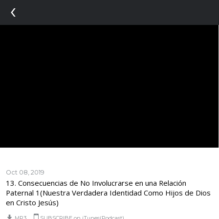
‹
Oct 08, 2019
13. Consecuencias de No Involucrarse en una Relación
Paternal 1(Nuestra Verdadera Identidad Como Hijos de Dios
en Cristo Jesús)
MP3
SUBSCRIBE on iTunes(Podcast)