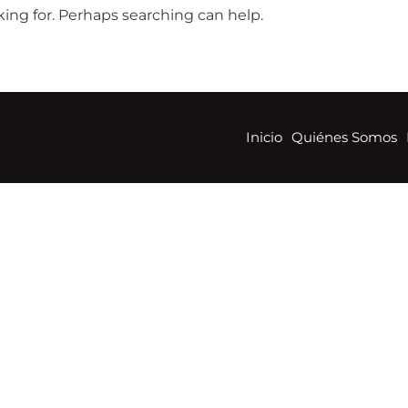
king for. Perhaps searching can help.
Inicio
Quiénes Somos
Inicio
Quiénes Somos
Mensajes de Vida
Contáctanos