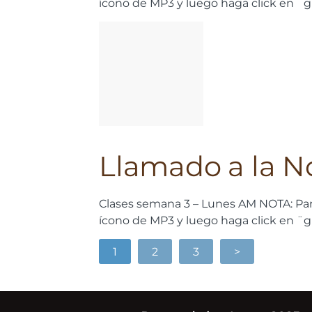
ícono de MP3 y luego haga click en ¨
Llamado a la No
Clases semana 3 – Lunes AM NOTA: Par
ícono de MP3 y luego haga click en ¨
1
2
3
>