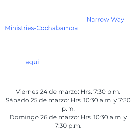
La gira se realizará en el eje troncal de
Bolivia, comenzando en
Narrow Way
Ministries-Cochabamba
, en el nuevo local
ubicado en el Pasaje Buenos Aires,
esquina Av. Pando, a una cuadra de la
Avenida América (para ver el mapa haga
clic
aquí
), en los siguientes horarios:
Viernes 24 de marzo: Hrs. 7:30 p.m.
Sábado 25 de marzo: Hrs. 10:30 a.m. y 7:30
p.m.
Domingo 26 de marzo: Hrs. 10:30 a.m. y
7:30 p.m.