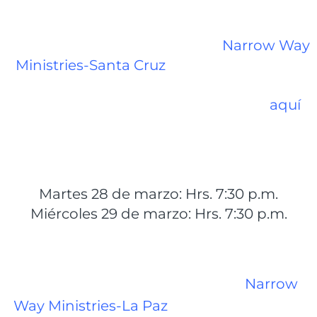
Las reuniones continuarán en
Narrow Way
Ministries-Santa Cruz
, ubicada en la calle
Moldes #622 - D, entre calles Cobija y
Pimentel (para ver el mapa haga clic
aquí
),
en los siguientes horarios:
Martes 28 de marzo: Hrs. 7:30 p.m.
Miércoles 29 de marzo: Hrs. 7:30 p.m.
La gira por Bolivia terminará en
Narrow
Way Ministries-La Paz
, ubicada en la calle