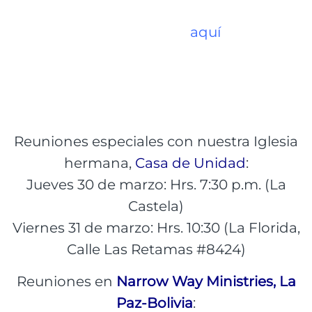
11 de Irpavi, casi esq. Sánchez #6279 (para
ver el mapa haga clic
aquí
), en los
siguientes horarios:
Reuniones especiales con nuestra Iglesia
hermana,
Casa de Unidad
:
Jueves 30 de marzo: Hrs. 7:30 p.m. (La
Castela)
Viernes 31 de marzo: Hrs. 10:30 (La Florida,
Calle Las Retamas #8424)
Reuniones en
Narrow Way Ministries, La
Paz-Bolivia
: