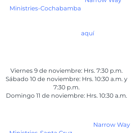
Bolivia, comenzando en
Narrow Way
Ministries-Cochabamba
, ubicado en el
Pasaje Buenos Aires, esquina Av. Pando, a
una cuadra de la Avenida América (para
ver el mapa haga clic
aquí
), en los
siguientes horarios:
Viernes 9 de noviembre: Hrs. 7:30 p.m.
Sábado 10 de noviembre: Hrs. 10:30 a.m. y
7:30 p.m.
Domingo 11 de noviembre: Hrs. 10:30 a.m.
Las reuniones continuarán en
Narrow Way