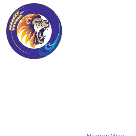
Tenemos
el agrado de anunciar que el Hermano
Sam Greene, apóstol sobre la obra de
Narrow Way Ministries International,
estará visitando Bolivia.
La gira se realizará en el eje troncal de