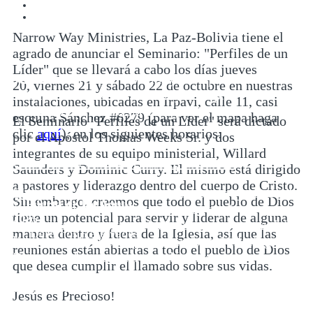
Mensajes de Vida
Contáctanos
Narrow Way Ministries, La Paz-Bolivia tiene el
agrado de anunciar el Seminario: "Perfiles de un
Líder" que se llevará a cabo los días jueves
Jueves 20:
Hrs. 10:30 a.m. y 7:30 p.m.
20, viernes 21 y sábado 22 de octubre en nuestras
Viernes 21:
Hrs. 10:30 a.m. y 7:30 p.m.
instalaciones, ubicadas en Irpavi, calle 11, casi
Sábado 22:
Hrs. 10:30 a.m. y 7:30 p.m.
esquina Sánchez #6279 (para ver el mapa haga
El Seminario "Perfiles de un Líder" será dictado
clic
aquí
), en los siguientes horarios:
por el Apóstol Thomas Weeks Sr. y dos
integrantes de su equipo ministerial, Willard
Una breve reseña de Thomas Weeks Sr.
Saunders y Dominic Curry. El mismo está dirigido
a pastores y liderazgo dentro del cuerpo de Cristo.
El Apóstol Weeks es un seminarista muy conocido
Sin embargo, creemos que todo el pueblo de Dios
©
Puerta de las Aguas
a nivel internacional. Su fuerte es ministrar en
tiene un potencial para servir y liderar de alguna
2025
áreas de matrimonio, relaciones y en el tema del
manera dentro y fuera de la Iglesia, así que las
Derechos Reservados
liderazgo. Ha estado pastoreando en Wilmington,
reuniones están abiertas a todo el pueblo de Dios
Delaware durante casi tres décadas ya.
que desea cumplir el llamado sobre sus vidas.
Inicio
Quiénes Somos
Su pasión es entrenar y mentorear líderes,
Mensajes de Vida
Jesús es Precioso!
ministros y nuevos pastores. Anualmente tienen
Contáctanos