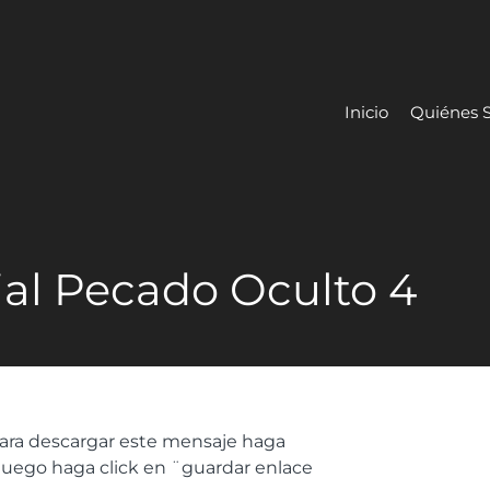
Inicio
Quiénes 
al Pecado Oculto 4
ara descargar este mensaje haga
 luego haga click en ¨guardar enlace