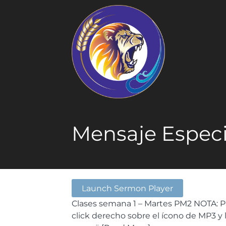
Mensaje Especi
Launch Sermon Player
Clases semana 1 – Martes PM2 NOTA: P
click derecho sobre el ícono de MP3 y