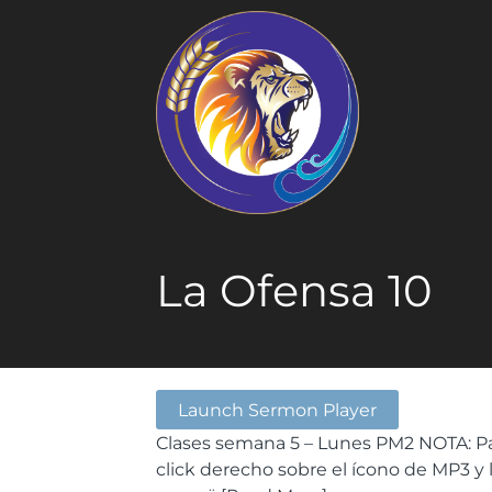
La Ofensa 10
Launch Sermon Player
Clases semana 5 – Lunes PM2 NOTA: P
click derecho sobre el ícono de MP3 y