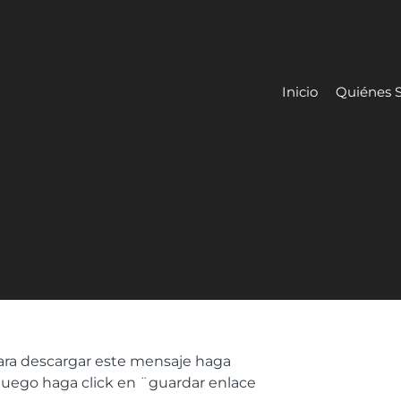
Inicio
Quiénes 
ara descargar este mensaje haga
 luego haga click en ¨guardar enlace