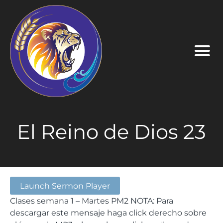
El Reino de Dios 23
Launch Sermon Player
Clases semana 1 – Martes PM2
NOTA: Para
descargar este mensaje haga click derecho sobre