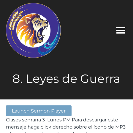
8. Leyes de Guerra
Launch Sermon Player
Clases semana 3 Lunes PM Para descargar este
mensaje haga click derecho sobre el ícono de MP3