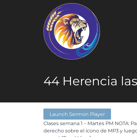
44 Herencia la
Launch Sermon Player
Clases semana 1 – Martes PM NOTA: Pa
derecho sobre el ícono de MP3 y luego