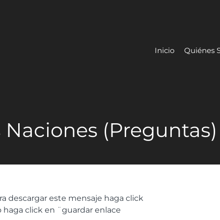
Inicio
Quiénes 
s Naciones (Preguntas)
ra descargar este mensaje haga click
 haga click en ¨guardar enlace