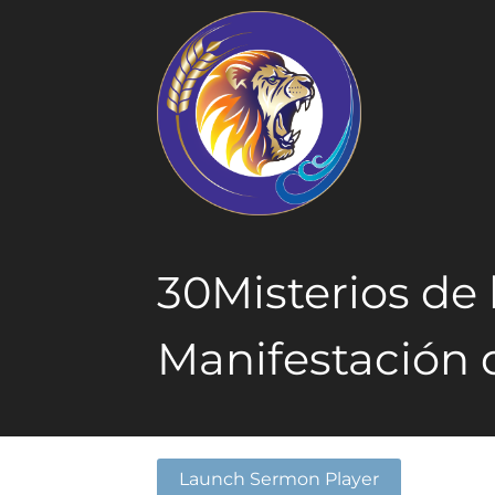
30Misterios de 
Manifestación d
Launch Sermon Player