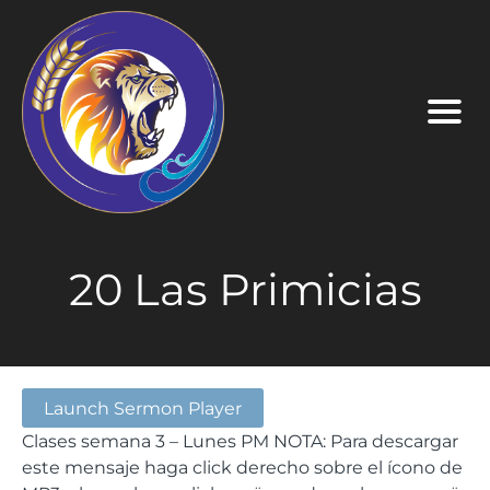
20 Las Primicias
Launch Sermon Player
Clases semana 3 – Lunes PM NOTA: Para descargar
este mensaje haga click derecho sobre el ícono de